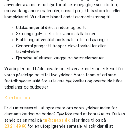
anvender avanceret udstyr for at sikre nøjagtige snit i beton,
murværk og andre materialer, uanset projektets størrelse eller
kompleksitet. Vi udfører blandt andet diamantskæring til:
Udskæringer til døre, vinduer og porte
Skæring i gulv til el- eller vandinstallationer
Etablering af ventilationskanaler eller udsparinger
Gennemføringer til trapper, elevatorskakter eller
teknikskakte
Fjernelse af altaner, vægge og betonelementer
Vi arbejder med både private og erhvervskunder og er kendt for
vores pålidelige og effektive ydelser. Vores team af erfarne
fagfolk sørger altid for at levere høj kvalitet og overholde både
tidsplaner og budgetter.
Kontakt os
Er du interesseret i at høre mere om vores ydelser inden for
diamantskæring og boring? Tøv ikke med at kontakte os. Du kan
sende os en mail på
tn@cnaps.dk
, eller ringe til os på
23 21 49 90
for en uforpligtende samtale. Vi står klar til at