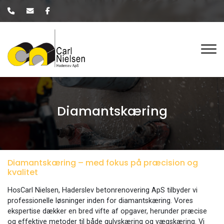
Gå
til
hovedindhold
Diamantskæring
Diamantskæring – med fokus på præcision og
kvalitet
HosCarl Nielsen, Haderslev betonrenovering ApS tilbyder vi
professionelle løsninger inden for diamantskæring. Vores
ekspertise dækker en bred vifte af opgaver, herunder præcise
og effektive metoder til både gulvskæring og vægskæring. Vi